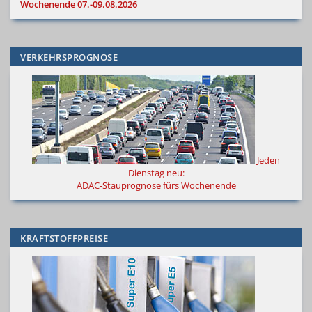
Wochenende 07.-09.08.2026
VERKEHRSPROGNOSE
Jeden
Dienstag neu:
ADAC-Stauprognose fürs Wochenende
KRAFTSTOFFPREISE