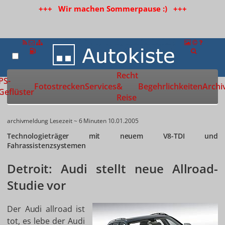
+++ Wir machen Sommerpause :) +++
Recht
Zur Startseite
PS-
Fotostrecken
Services
&
Begehrlichkeiten
Archi
Geflüster
Reise
archivmeldung
Lesezeit ~ 6 Minuten
10.01.2005
Technologieträger mit neuem V8-TDI und
Fahrassistenzsystemen
Detroit: Audi stellt neue Allroad-
Studie vor
Der Audi allroad ist
tot, es lebe der Audi