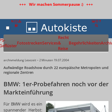
+++ Wir machen Sommerpause :) +++
Recht
Zur Startseite
PS-
Fotostrecken
Services
&
Begehrlichkeiten
Archi
Geflüster
Reise
archivmeldung
Lesezeit ~ 2 Minuten
19.07.2004
Aufwändige Roadshow durch 22 europäische Metropolen und
regionale Zentren
BMW: 1er-Probefahren noch vor der
Markteinführung
Für BMW wird es ein
spannender Herbst: