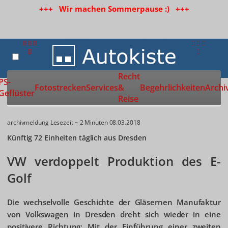
+++ Wir machen Sommerpause :) +++
Recht
Zur Startseite
PS-
Fotostrecken
Services
&
Begehrlichkeiten
Archi
Geflüster
Reise
archivmeldung
Lesezeit ~ 2 Minuten
08.03.2018
Künftig 72 Einheiten täglich aus Dresden
VW verdoppelt Produktion des E-
Golf
Die wechselvolle Geschichte der Gläsernen Manufaktur
von Volkswagen in Dresden dreht sich wieder in eine
positivere Richtung: Mit der Einführung einer zweiten