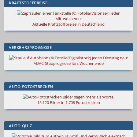
KRAFTSTOFFPREISE
Jeden
Mittwoch neu:
Aktuelle Kraftstoffpreise in Deutschland
VERKEHRSPROGNOSE
Jeden Dienstag neu:
ADAC-Stauprognose fürs Wochenende
AUTO-FOTOSTRECKEN
Bilder sagen mehr als Worte
:
15.120 Bilder in 1.708 Fotostrecken
AUTO-QUIZ
Groß und vermutlich elektrisch