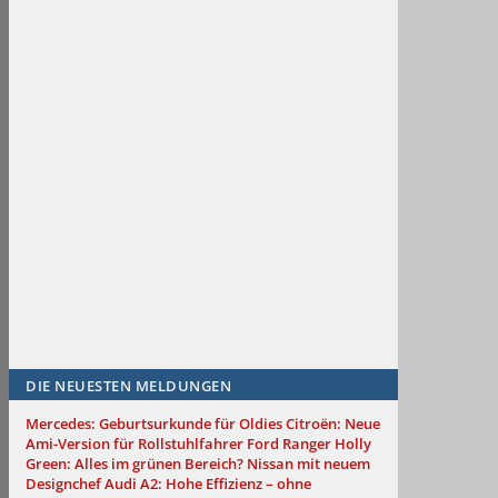
DIE NEUESTEN MELDUNGEN
Mercedes: Geburtsurkunde für Oldies
Citroën: Neue
Ami-Version für Rollstuhlfahrer
Ford Ranger Holly
Green: Alles im grünen Bereich?
Nissan mit neuem
Designchef
Audi A2: Hohe Effizienz – ohne