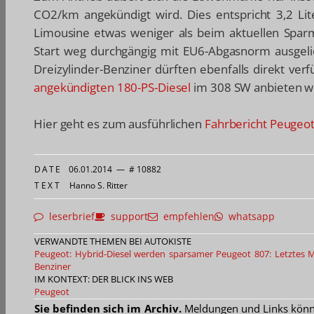
CO2/km angekündigt wird. Dies entspricht 3,2 L
Limousine etwas weniger als beim aktuellen Spar
Start weg durchgängig mit EU6-Abgasnorm ausgeli
Dreizylinder-Benziner dürften ebenfalls direkt ver
angekündigten 180-PS-Diesel
im 308 SW anbieten wi
Hier geht es zum ausführlichen
Fahrbericht Peugeo
DATE
06.01.2014
—
# 10882
TEXT
Hanno S. Ritter
leserbrief
support
empfehlen
whatsapp
VERWANDTE THEMEN BEI AUTOKISTE
Peugeot: Hybrid-Diesel werden sparsamer
Peugeot 807: Letztes 
Benziner
IM KONTEXT: DER BLICK INS WEB
Peugeot
Sie befinden sich im Archiv.
Meldungen und Links können