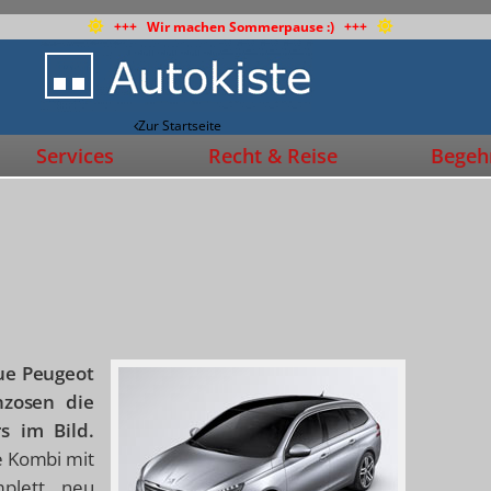
+++ Wir machen Sommerpause :) +++
Zur Startseite
Services
Recht & Reise
Begehr
ue Peugeot
nzosen die
s im Bild.
e Kombi mit
plett neu