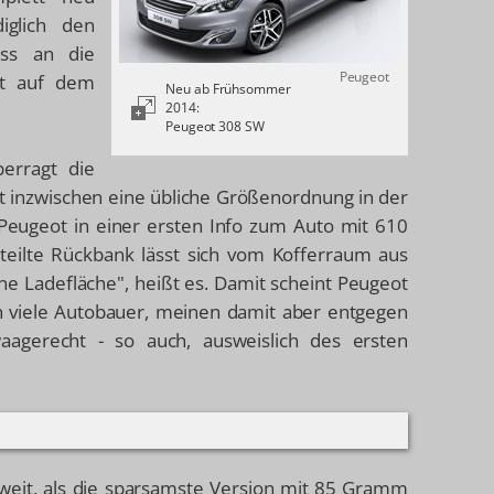
iglich den
uss an die
Peugeot
rt auf dem
Neu ab Frühsommer
2014:
Peugeot 308 SW
rragt die
st inzwischen eine übliche Größenordnung in der
Peugeot in einer ersten Info zum Auto mit 610
eteilte Rückbank lässt sich vom Kofferraum aus
e Ladefläche", heißt es. Damit scheint Peugeot
n viele Autobauer, meinen damit aber entgegen
agerecht - so auch, ausweislich des ersten
weit, als die sparsamste Version mit 85 Gramm