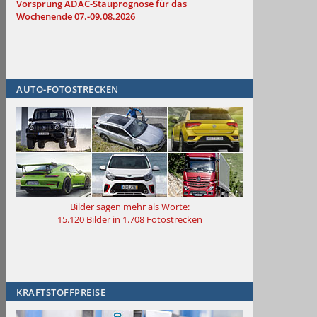
Vorsprung
ADAC-Stauprognose für das
Wochenende 07.-09.08.2026
AUTO-FOTOSTRECKEN
Bilder sagen mehr als Worte
:
15.120 Bilder in 1.708 Fotostrecken
KRAFTSTOFFPREISE