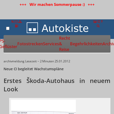
+++ Wir machen Sommerpause :) +++
Recht
Zur Startseite
PS-
Fotostrecken
Services
&
Begehrlichkeiten
Archi
Geflüster
Reise
archivmeldung
Lesezeit ~ 2 Minuten
25.01.2012
Neue CI begleitet Wachstumspläne
Erstes Škoda-Autohaus in neuem
Look