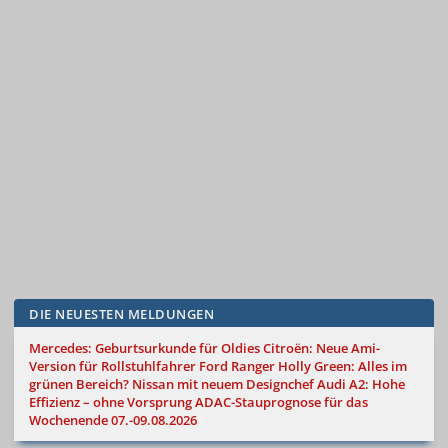
DIE NEUESTEN MELDUNGEN
Mercedes: Geburtsurkunde für Oldies
Citroën: Neue Ami-
Version für Rollstuhlfahrer
Ford Ranger Holly Green: Alles im
grünen Bereich?
Nissan mit neuem Designchef
Audi A2: Hohe
Effizienz – ohne Vorsprung
ADAC-Stauprognose für das
Wochenende 07.-09.08.2026