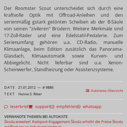
Der Roomster Scout unterscheidet sich durch eine
kraftvolle Optik mit Offroad-Anleihen und den
serienmäßig gstark getönten Scheiben ab der B-Säule
von seinen "zivileren" Brüdern. Weitere Merkmale sind
17-Zoll-Räder und eine Edelstahl-Pedalerie. Zum
Serienumfang gehören u.a. CD-Radio, manuelle
Klimaanlage, beim Edition zusätzlich das Panorama-
Glasdach, Klimaautomatik sowie Kurven- und
Abbiegelicht. Nicht lieferbar sind u.a. Xenon-
Scheinwerfer, Standheizung oder Assistenzsysteme.
DATE
21.01.2012
—
# 9886
Autonews-Übersicht
TEXT
Hanno S. Ritter
leserbrief
support
empfehlen
whatsapp
VERWANDTE THEMEN BEI AUTOKISTE
Škoda erweitert Radsport-Engagement
Škoda erhöht die Preise
Škoda
eröffnet neues Schulungszentrum