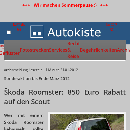
+++ Wir machen Sommerpause :) +++
Recht
Zur Startseite
PS-
Fotostrecken
Services
&
Begehrlichkeiten
Archi
Geflüster
Reise
archivmeldung
Lesezeit ~ 1 Minute
21.01.2012
Sonderaktion bis Ende März 2012
Škoda Roomster: 850 Euro Rabatt
auf den Scout
Wer mit einem
Škoda Roomster
liebäugelt, sollte