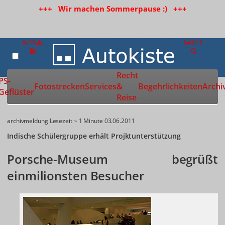
+++ Wir machen Sommerpause :) +++
Recht
Zur Startseite
PS-
Fotostrecken
Services
&
Begehrlichkeiten
Archi
Geflüster
Reise
archivmeldung
Lesezeit ~ 1 Minute
03.06.2011
Indische Schülergruppe erhält Projktunterstützung
Porsche-Museum begrüßt
einmilionsten Besucher