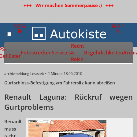
+++ Wir machen Sommerpause :) +++
Recht
Zur Startseite
PS-
Fotostrecken
Services
&
Begehrlichkeiten
Archi
Geflüster
Reise
archivmeldung
Lesezeit ~ 1 Minute
18.05.2010
Gurtschloss-Befestigung am Fahrersitz kann abreißen
Renault Laguna: Rückruf wegen
Gurtproblems
Renault
muss
nicht