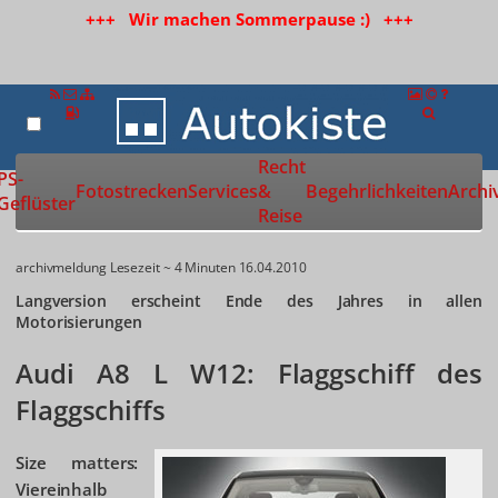
+++ Wir machen Sommerpause :) +++
Recht
Zur Startseite
PS-
Fotostrecken
Services
&
Begehrlichkeiten
Archi
Geflüster
Reise
archivmeldung
Lesezeit ~ 4 Minuten
16.04.2010
Langversion erscheint Ende des Jahres in allen
Motorisierungen
Audi A8 L W12: Flaggschiff des
Flaggschiffs
Size matters:
Viereinhalb