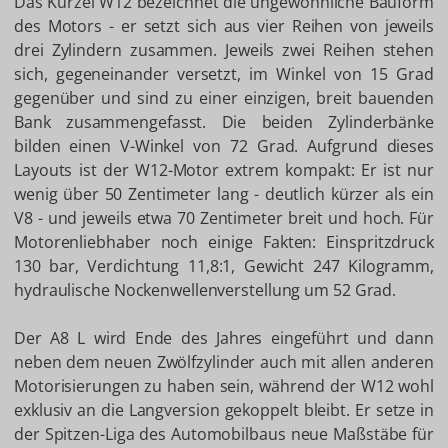
Das Kürzel W12 bezeichnet die ungewöhnliche Bauform
des Motors - er setzt sich aus vier Reihen von jeweils
drei Zylindern zusammen. Jeweils zwei Reihen stehen
sich, gegeneinander versetzt, im Winkel von 15 Grad
gegenüber und sind zu einer einzigen, breit bauenden
Bank zusammengefasst. Die beiden Zylinderbänke
bilden einen V-Winkel von 72 Grad. Aufgrund dieses
Layouts ist der W12-Motor extrem kompakt: Er ist nur
wenig über 50 Zentimeter lang - deutlich kürzer als ein
V8 - und jeweils etwa 70 Zentimeter breit und hoch. Für
Motorenliebhaber noch einige Fakten: Einspritzdruck
130 bar, Verdichtung 11,8:1, Gewicht 247 Kilogramm,
hydraulische Nockenwellenverstellung um 52 Grad.
Der A8 L wird Ende des Jahres eingeführt und dann
neben dem neuen Zwölfzylinder auch mit allen anderen
Motorisierungen zu haben sein, während der W12 wohl
exklusiv an die Langversion gekoppelt bleibt. Er setze in
der Spitzen-Liga des Automobilbaus neue Maßstäbe für