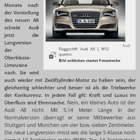
Monate nach
der Vorstellung
des neuen A8
schiebt Audi
jetzt die
Langversion
Audi
Flaggschiff: Audi A8 L W12
der
quattro
Oberklasse-
Limousine
nach. Sie wird
auch wieder mit Zwölfzylinder-Motor zu haben sein, der
gleichzeitig schlechter und besser ist als die Triebwerke
der Konkurrenz. In jedem Fall gilt: Kraft und Luxus im
Nein, ein kleines Auto ist der
Überfluss sind Ehrensache.
Audi A8 nicht. Mit 5,14 Meter Länge in der
Normalversion überragt er seine Mitbewerber aus
Stuttgart und München um vier bzw. sieben Zentimeter.
Die neue Langversion misst wie die lange S-Klasse noch