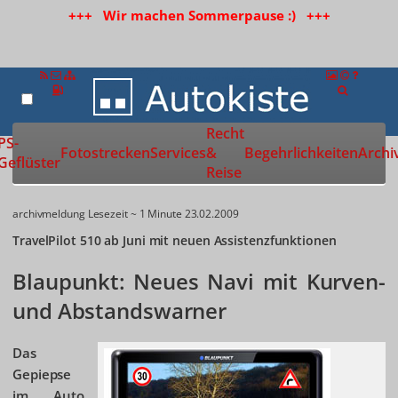
+++ Wir machen Sommerpause :) +++
Recht
Zur Startseite
PS-
Fotostrecken
Services
&
Begehrlichkeiten
Archi
Geflüster
Reise
archivmeldung
Lesezeit ~ 1 Minute
23.02.2009
TravelPilot 510 ab Juni mit neuen Assistenzfunktionen
Blaupunkt: Neues Navi mit Kurven-
und Abstandswarner
Das
Gepiepse
im Auto