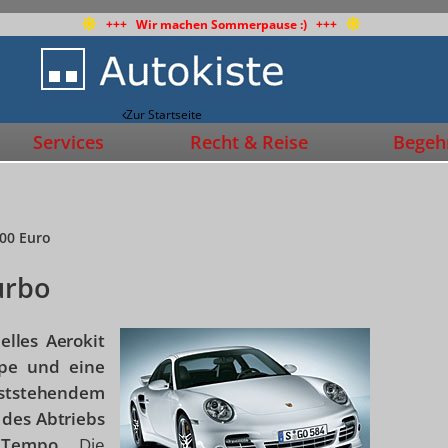
+++ Wir machen Sommerpause :) +++
Zur Startseite
Services
Recht & Reise
Begehr
400 Euro
urbo
elles Aerokit
ppe und eine
eststehendem
 des Abtriebs
 Tempo.
Die