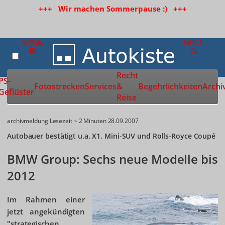
+++ Wir machen Sommerpause :) +++
Recht
Zur Startseite
PS-
Fotostrecken
Services
&
Begehrlichkeiten
Archi
Geflüster
Reise
archivmeldung
Lesezeit ~ 2 Minuten
28.09.2007
Autobauer bestätigt u.a. X1, Mini-SUV und Rolls-Royce Coupé
BMW Group: Sechs neue Modelle bis
2012
Im Rahmen einer
jetzt angekündigten
"strategischen