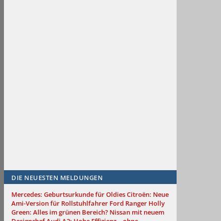
DIE NEUESTEN MELDUNGEN
Mercedes: Geburtsurkunde für Oldies
Citroën: Neue
Ami-Version für Rollstuhlfahrer
Ford Ranger Holly
Green: Alles im grünen Bereich?
Nissan mit neuem