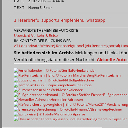
DATE
21.07.2005
—
# 4434
TEXT
Hanno S. Ritter
leserbrief
support
empfehlen
whatsapp
VERWANDTE THEMEN BEI AUTOKISTE
Übersicht Verkehr & Reise
IM KONTEXT: DER BLICK INS WEB
A71.de (private Website)
Rennsteigtunnel (via Rennsteigportal)
Lan
Sie befinden sich im Archiv.
Meldungen und Links können
Veröffentlichungsdatum dieser Nachricht.
Aktuelle Auto-
Ferienkalender
Kfz-Kennzeichen
Bußgeldrechner
Tempolimits in Europa
Messekalender
Bußgeldrechne
Hersteller-Adressen
Versicherung
Bremsweg-Rechner
Spritpreise
Segmente & Topseller