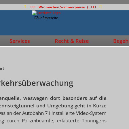
+++ Wir machen Sommerpause :) +++
Zur Startseite
Services
Recht & Reise
Begehr
art
erkehrsüberwachung
renquelle, weswegen dort besonders auf die
 Rennsteigtunnel und Umgebung geht in Kürze
as an der Autobahn 71 installierte Video-System
ng durch Polizeibeamte, erläuterte Thüringens