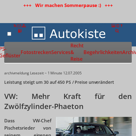
+++ Wir machen Sommerpause :) +++
Recht
Zur Startseite
PS-
Fotostrecken
Services
&
Begehrlichkeiten
Archi
Geflüster
Reise
archivmeldung
Lesezeit ~ 1 Minute
12.07.2005
Leistung steigt um 30 auf 450 PS / Preise unverändert
VW: Mehr Kraft für den
Zwölfzylinder-Phaeton
Dass VW-Chef
Pischetsrieder von
seinem eigenen