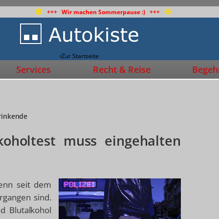
+++ Wir machen Sommerpause :) +++
Zur Startseite
Services
Recht & Reise
Begehr
Trinkende
koholtest muss eingehalten
wenn seit dem
rgangen sind.
d Blutalkohol