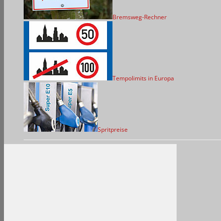
Bremsweg-Rechner
Tempolimits in Europa
Spritpreise