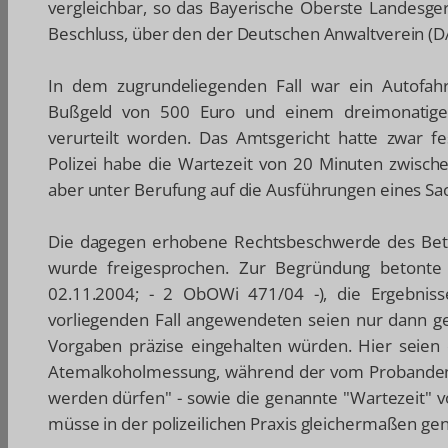
vergleichbar, so das Bayerische Oberste Landesger
Beschluss, über den der Deutschen Anwaltverein (DA
In dem zugrundeliegenden Fall war ein Autofah
Bußgeld von 500 Euro und einem dreimonatige
verurteilt worden. Das Amtsgericht hatte zwar fes
Polizei habe die Wartezeit von 20 Minuten zwisch
aber unter Berufung auf die Ausführungen eines Sac
Die dagegen erhobene Rechtsbeschwerde des Betro
wurde freigesprochen. Zur Begründung betonte 
02.11.2004;
- 2 ObOWi 471/04 -),
die Ergebniss
vorliegenden Fall angewendeten seien nur dann ge
Vorgaben präzise eingehalten würden. Hier seien di
Atemalkoholmessung, während der vom Probanden
werden dürfen" - sowie die genannte "Wartezeit" v
müsse in der polizeilichen Praxis gleichermaßen ge