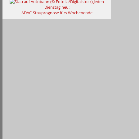
Jeden
Dienstag neu:
ADAC-Stauprognose fürs Wochenende