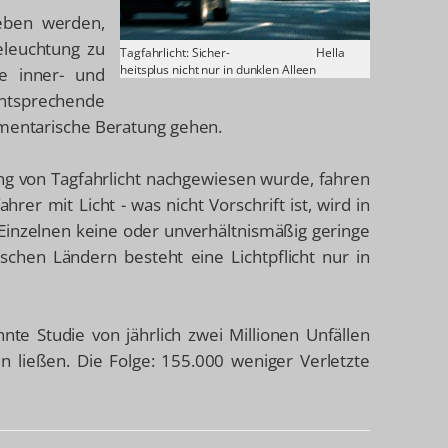
ieben werden,
eleuchtung zu
Tagfahrlicht: Sicher-
Hella
heitsplus nicht nur in dunklen Alleen
e inner- und
entsprechende
amentarische Beratung gehen.
ng von Tagfahrlicht nachgewiesen wurde, fahren
er mit Licht - was nicht Vorschrift ist, wird in
Einzelnen keine oder unverhältnismäßig geringe
ischen Ländern besteht eine Lichtpflicht nur in
te Studie von jährlich zwei Millionen Unfällen
en ließen. Die Folge: 155.000 weniger Verletzte