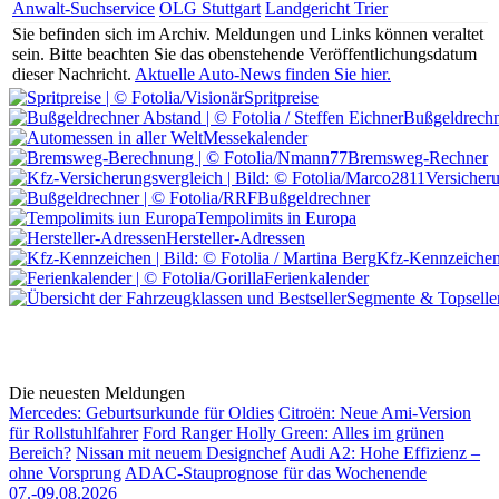
Anwalt-Suchservice
OLG Stuttgart
Landgericht Trier
Sie befinden sich im Archiv.
Meldungen und Links können veraltet
sein. Bitte beachten Sie das obenstehende Veröffentlichungsdatum
dieser Nachricht.
Aktuelle Auto-News finden Sie hier.
Spritpreise
Bußgeldrechn
Messekalender
Bremsweg-Rechner
Versicher
Bußgeldrechner
Tempolimits in Europa
Hersteller-Adressen
Kfz-Kennzeiche
Ferienkalender
Segmente & Topselle
Die neuesten Meldungen
Mercedes: Geburtsurkunde für Oldies
Citroën: Neue Ami-Version
für Rollstuhlfahrer
Ford Ranger Holly Green: Alles im grünen
Bereich?
Nissan mit neuem Designchef
Audi A2: Hohe Effizienz –
ohne Vorsprung
ADAC-Stauprognose für das Wochenende
07.-09.08.2026