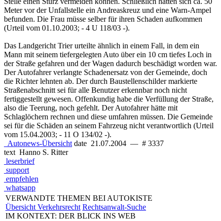
Stelle einen Sturz vermeiden können. Schließlich hätten sich ca. 50
Meter vor der Unfallstelle ein Andreaskreuz und eine Warn-Ampel
befunden. Die Frau müsse selber für ihren Schaden aufkommen
(Urteil vom 01.10.2003;
- 4 U 118/03 -).
Das Landgericht Trier urteilte ähnlich in einem Fall, in dem ein
Mann mit seinem tiefergelegten Auto über ein 10 cm tiefes Loch in
der Straße gefahren und der Wagen dadurch beschädigt worden war.
Der Autofahrer verlangte Schadenersatz von der Gemeinde, doch
die Richter lehnten ab. Der durch Baustellenschilder markierte
Straßenabschnitt sei für alle Benutzer erkennbar noch nicht
fertiggestellt gewesen. Offenkundig habe die Verfüllung der Straße,
also die Teerung, noch gefehlt. Der Autofahrer hätte mit
Schlaglöchern rechnen und diese umfahren müssen. Die Gemeinde
sei für die Schäden an seinem Fahrzeug nicht verantwortlich (Urteil
vom 15.04.2003;
- 11 O 134/02 -).
Autonews-Übersicht
date
21.07.2004
—
# 3337
text
Hanno S. Ritter
leserbrief
support
empfehlen
whatsapp
VERWANDTE THEMEN BEI AUTOKISTE
Übersicht Verkehrsrecht
Rechtsanwalt-Suche
IM KONTEXT: DER BLICK INS WEB