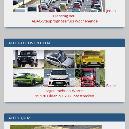
Jeden
Dienstag neu:
ADAC-Stauprognose fürs Wochenende
AUTO-FOTOSTRECKEN
Bilder
sagen mehr als Worte
:
15.120 Bilder in 1.708 Fotostrecken
AUTO-QUIZ