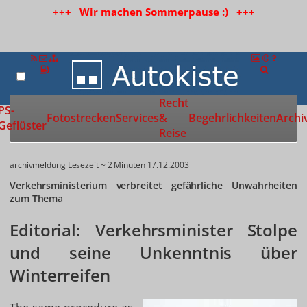
+++ Wir machen Sommerpause :) +++
Recht
Zur Startseite
PS-
Fotostrecken
Services
&
Begehrlichkeiten
Archi
Geflüster
Reise
archivmeldung
Lesezeit ~ 2 Minuten
17.12.2003
Verkehrsministerium verbreitet gefährliche Unwahrheiten
zum Thema
Editorial: Verkehrsminister Stolpe
und seine Unkenntnis über
Winterreifen