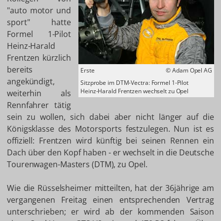
"auto motor und
sport" hatte
Formel 1-Pilot
Heinz-Harald
Frentzen kürzlich
bereits
Erste
© Adam Opel AG
angekündigt,
Sitzprobe im DTM-Vectra: Formel 1-Pilot
Heinz-Harald Frentzen wechselt zu Opel
weiterhin als
Rennfahrer tätig
sein zu wollen, sich dabei aber nicht länger auf die
Königsklasse des Motorsports festzulegen. Nun ist es
offiziell: Frentzen wird künftig bei seinen Rennen ein
Dach über den Kopf haben - er wechselt in die Deutsche
Tourenwagen-Masters (DTM), zu Opel.
Wie die Rüsselsheimer mitteilten, hat der 36jährige am
vergangenen Freitag einen entsprechenden Vertrag
unterschrieben; er wird ab der kommenden Saison