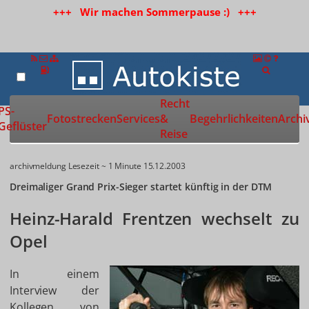
+++ Wir machen Sommerpause :) +++
Recht
Zur Startseite
PS-
Fotostrecken
Services
&
Begehrlichkeiten
Archi
Geflüster
Reise
archivmeldung
Lesezeit ~ 1 Minute
15.12.2003
Dreimaliger Grand Prix-Sieger startet künftig in der DTM
Heinz-Harald Frentzen wechselt zu
Opel
In einem
Interview der
Kollegen von