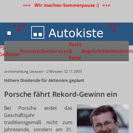
+++ Wir machen Sommerpause :) +++
Recht
Zur Startseite
PS-
Fotostrecken
Services
&
Begehrlichkeiten
Archi
Geflüster
Reise
archivmeldung
Lesezeit ~ 2 Minuten
12.11.2003
Höhere Dividende für Aktionäre geplant
Porsche fährt Rekord-Gewinn ein
Bei Porsche endet das
Geschäftsjahr
traditionsgemäß nicht zum
Jahresende, sondern am 31.