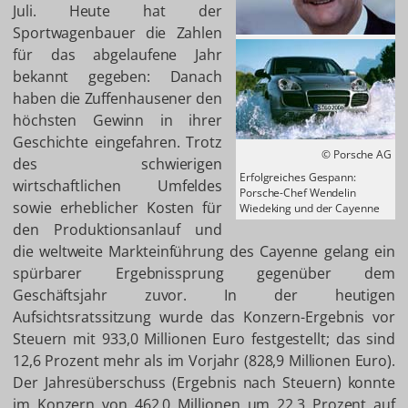
Juli. Heute hat der
Sportwagenbauer die Zahlen
für das abgelaufene Jahr
bekannt gegeben: Danach
haben die Zuffenhausener den
höchsten Gewinn in ihrer
Geschichte eingefahren. Trotz
© Porsche AG
des schwierigen
Erfolgreiches Gespann:
wirtschaftlichen Umfeldes
Porsche-Chef Wendelin
sowie erheblicher Kosten für
Wiedeking und der Cayenne
den Produktionsanlauf und
die weltweite Markteinführung des Cayenne gelang ein
spürbarer Ergebnissprung gegenüber dem
Geschäftsjahr zuvor. In der heutigen
Aufsichtsratssitzung wurde das Konzern-Ergebnis vor
Steuern mit 933,0 Millionen Euro festgestellt; das sind
12,6 Prozent mehr als im Vorjahr (828,9 Millionen Euro).
Der Jahresüberschuss (Ergebnis nach Steuern) konnte
im Konzern von 462,0 Millionen um 22,3 Prozent auf