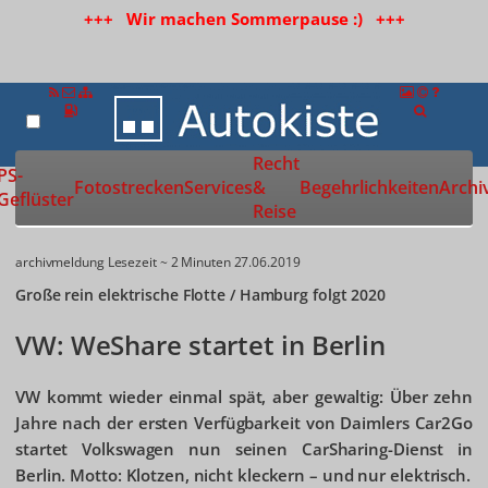
+++ Wir machen Sommerpause :) +++
Recht
Zur Startseite
PS-
Fotostrecken
Services
&
Begehrlichkeiten
Archi
Geflüster
Reise
archivmeldung
Lesezeit ~ 2 Minuten
27.06.2019
Große rein elektrische Flotte / Hamburg folgt 2020
VW: WeShare startet in Berlin
VW kommt wieder einmal spät, aber gewaltig: Über zehn
Jahre nach der ersten Verfügbarkeit von Daimlers Car2Go
startet Volkswagen nun seinen CarSharing-Dienst in
Berlin. Motto: Klotzen, nicht kleckern – und nur elektrisch.