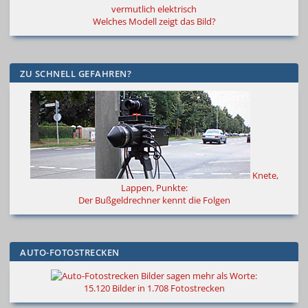
vermutlich elektrisch
Welches Modell zeigt das Bild?
ZU SCHNELL GEFAHREN?
Knete,
Lappen, Punkte:
Der Bußgeldrechner kennt die Folgen
AUTO-FOTOSTRECKEN
Bilder sagen mehr als Worte
:
15.120 Bilder in 1.708 Fotostrecken