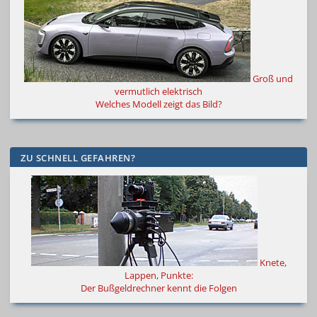
Groß und
vermutlich elektrisch
Welches Modell zeigt das Bild?
ZU SCHNELL GEFAHREN?
Knete,
Lappen, Punkte:
Der Bußgeldrechner kennt die Folgen