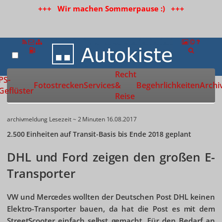
+++ Wir machen Sommerpause :) +++
Recht
Zur Startseite
PS-
Fotostrecken
Services
&
Begehrlichkeiten
Archi
Geflüster
Reise
archivmeldung
Lesezeit ~ 2 Minuten
16.08.2017
2.500 Einheiten auf Transit-Basis bis Ende 2018 geplant
DHL und Ford zeigen den großen E-
Transporter
VW und Mercedes wollten der Deutschen Post DHL keinen
Elektro-Transporter bauen, da hat die Post es mit dem
StreetScooter einfach selbst gemacht. Für den Bedarf an