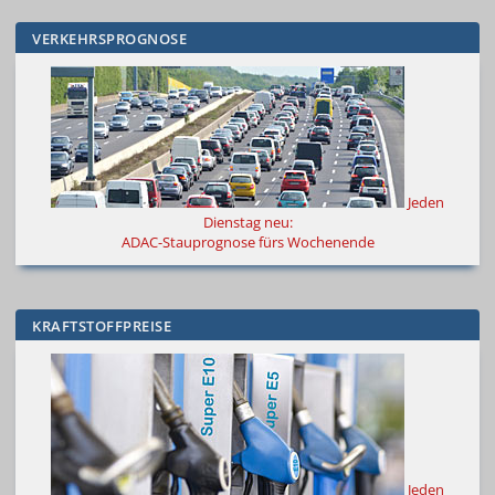
VERKEHRSPROGNOSE
Jeden
Dienstag neu:
ADAC-Stauprognose fürs Wochenende
KRAFTSTOFFPREISE
Jeden