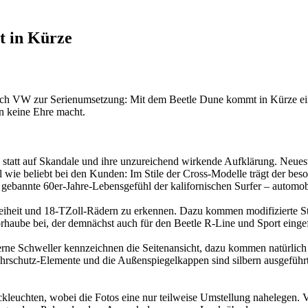
t in Kürze
 sich VW zur Serienumsetzung: Mit dem Beetle Dune kommt in Kürze eine
n keine Ehre macht.
tatt auf Skandale und ihre unzureichend wirkende Aufklärung. Neueste
 wie beliebt bei den Kunden: Im Stile der Cross-Modelle trägt der bes
gebannte 60er-Jahre-Lebensgefühl der kalifornischen Surfer – automob
eiheit und 18-TZoll-Rädern zu erkennen. Dazu kommen modifizierte Stoß
otorhaube bei, der demnächst auch für den Beetle R-Line und Sport einge
ilberne Schweller kennzeichnen die Seitenansicht, dazu kommen natürli
fahrschutz-Elemente und die Außenspiegelkappen sind silbern ausgeführ
leuchten, wobei die Fotos eine nur teilweise Umstellung nahelegen. V