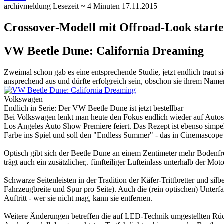
archivmeldung
Lesezeit ~ 4 Minuten
17.11.2015
Crossover-Modell mit Offroad-Look starte
VW Beetle Dune: California Dreaming
Zweimal schon gab es eine entsprechende Studie, jetzt endlich traut
ansprechend aus und dürfte erfolgreich sein, obschon sie ihrem Name
Volkswagen
Endlich in Serie: Der VW Beetle Dune ist jetzt bestellbar
Bei Volkswagen lenkt man heute den Fokus endlich wieder auf Autos s
Los Angeles Auto Show Premiere feiert. Das Rezept ist ebenso simpel
Farbe ins Spiel und soll den "Endless Summer" - das in Cinemascope 
Optisch gibt sich der Beetle Dune an einem Zentimeter mehr Bodenfr
trägt auch ein zusätzlicher,. fünfteiliger Lufteinlass unterhalb der M
Schwarze Seitenleisten in der Tradition der Käfer-Trittbretter und s
Fahrzeugbreite und Spur pro Seite). Auch die (rein optischen) Unter
Auftritt - wer sie nicht mag, kann sie entfernen.
Weitere Änderungen betreffen die auf LED-Technik umgestellten Rück