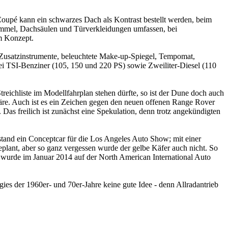
oupé kann ein schwarzes Dach als Kontrast bestellt werden, beim
himmel, Dachsäulen und Türverkleidungen umfassen, bei
um Konzept.
 Zusatzinstrumente, beleuchtete Make-up-Spiegel, Tempomat,
ei TSI-Benziner (105, 150 und 220 PS) sowie Zweiliter-Diesel (110
reichliste im Modellfahrplan stehen dürfte, so ist der Dune doch auch
wäre. Auch ist es ein Zeichen gegen den neuen offenen Range Rover
 Das freilich ist zunächst eine Spekulation, denn trotz angekündigten
tstand ein Conceptcar für die Los Angeles Auto Show; mit einer
plant, aber so ganz vergessen wurde der gelbe Käfer auch nicht. So
 wurde im Januar 2014 auf der North American International Auto
ies der 1960er- und 70er-Jahre keine gute Idee - denn Allradantrieb