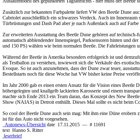
Auslaufmodell des gepunkteten Tagfahrlichts - hier muss der Beetle
Zusätzlich zur bekannten Farbpalette liefert VW den Beetle Dune au
Cabriolet ausschließlich ein schwarzes Verdeck. Auch im Innenraum 
Türbrüstungen und Dash Pad aber je nach Außenlack auch auf Farbe s
Zur erweiterten Ausstattung des Beetle Dune gehören auf technisch-
automatisch abblendender Innenspiegel, Parksensoren hinten und der
und 150 PS) wählen wie beim normalen Beetle. Die Fahrleistungen un
Während der Beetle in Amerika besonders erfolgreich ist und demzufol
als Testballon zu verstehen, inwieweit sich die Verkäufe des exotis
Evoque. So ist auch anzunehmen, dass der Dune zwar teuer, ausstattung
Bestellstarts noch für diese Woche hat VW bisher keine Preise veröffen
Im Jahr 2000 gab es einen ersten Ansatz für die Vision eines Beetle 
höhergelegten und knallgelb lackierten Karosserie und einem transpa
machte sich Ende 2013 ein Team daran, das Konzept des New Beetle D
Show (NAIAS) in Detroit enthüllt. Dieses Mal sollte es nicht beim Co
So cool der Beetle Dune auch sein mag: Mit ihm eine Düne erobern zu
ist für das Auto nicht vorgesehen.
Autonews-Übersicht
date
17.11.2015
—
# 11691
text
Hanno S. Ritter
leserbrief