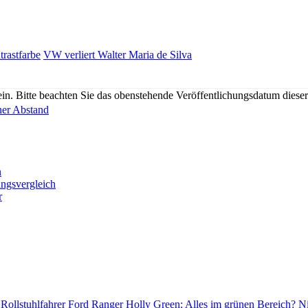
rastfarbe
VW verliert Walter Maria de Silva
n. Bitte beachten Sie das obenstehende Veröffentlichungsdatum diese
er Abstand
n
ungsvergleich
r
Rollstuhlfahrer
Ford Ranger Holly Green: Alles im grünen Bereich?
Ni