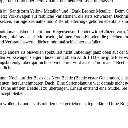
 sogar dem Polo oder dem Amarok den neueren Look überlassen.
ch in "Sandstorm Yellow Metallic" und "Dark Bronze Metallic". Beim C
setzt Volkswagen auf farbliche Variationen, die stets schwarzen Dach
etzen. Farbige Ziernähte und Ziffernblätterringe gehören ebenfalls z
funktionaler Ebene Licht- und Regensensor, Lendenwirbelstützen vorn,
 Berganfahrassistent. Motorseitig können Dune-Kunden die gleichen dr
d Verbrauchswerte dürften minimal schlechter ausfallen.
ge anders als bisweilen spekuliert nicht unbedingt ganz oben auf der St
chsten Volkswagen steigern lassen und ob ein Audi TTQ eine gute Idee 
sbereinigt aber gar nicht so viel teurer wird als ein "normaler" Beetle.
tlicht.
Dune: Noch auf der Basis des New Beetle (Beetle erster Generation) en
renten, herausnehmbaren Dach. Eine Serienplanung war damals nicht ge
une auf den Beetle II zu übertragen. Erneut entstand eine Studie. Sie
ncept bleiben.
 wollen, ist anders als mit den heckgetriebenen, legendären Dune Bugg