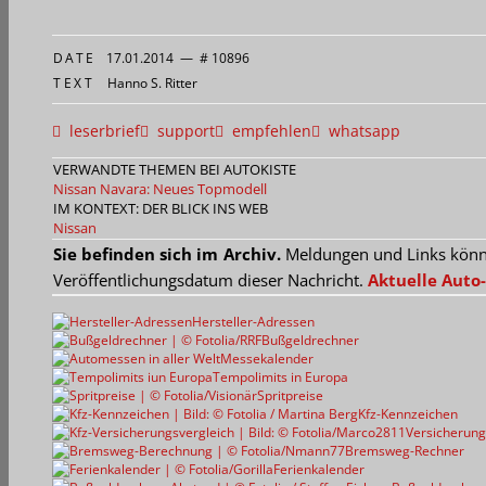
DATE
17.01.2014
—
# 10896
TEXT
Hanno S. Ritter
leserbrief
support
empfehlen
whatsapp
VERWANDTE THEMEN BEI AUTOKISTE
Nissan Navara: Neues Topmodell
IM KONTEXT: DER BLICK INS WEB
Nissan
Sie befinden sich im Archiv.
Meldungen und Links können
Veröffentlichungsdatum dieser Nachricht.
Aktuelle Auto-
Hersteller-Adressen
Bußgeldrechner
Messekalender
Tempolimits in Europa
Spritpreise
Kfz-Kennzeichen
Versicherung
Bremsweg-Rechner
Ferienkalender