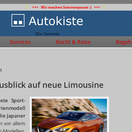
+++ Wir machen Sommerpause :) +++
Zur Startseite
Services
Recht & Reise
Begehr
at
usblick auf neue Limousine
nete Sport-
rienmodell
die Japaner
n vor allem
-Modellen,