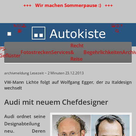
+++ Wir machen Sommerpause :) +++
Recht
Zur Startseite
PS-
Fotostrecken
Services
&
Begehrlichkeiten
Archi
Geflüster
Reise
archivmeldung
Lesezeit ~ 2 Minuten
23.12.2013
VW-Mann Lichte folgt auf Wolfgang Egger, der zu Italdesign
wechselt
Audi mit neuem Chefdesigner
Audi ordnet seine
Designabteilung
neu. Deren