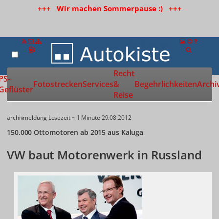
+++ Wir machen Sommerpause :) +++
Recht
Zur Startseite
PS-
Fotostrecken
Services
&
Begehrlichkeiten
Archi
Geflüster
Reise
archivmeldung
Lesezeit ~ 1 Minute
29.08.2012
150.000 Ottomotoren ab 2015 aus Kaluga
VW baut Motorenwerk in Russland