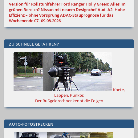
Version für Rollstuhlfahrer
Ford Ranger Holly Green: Alles im
grünen Bereich?
Nissan mit neuem Designchef
Audi A2: Hohe
Effizienz – ohne Vorsprung
ADAC-Stauprognose für das
Wochenende 07.-09.08.2026
ZU SCHNELL GEFAHREN?
Knete,
Lappen, Punkte:
Der Bußgeldrechner kennt die Folgen
AUTO-FOTOSTRECKEN