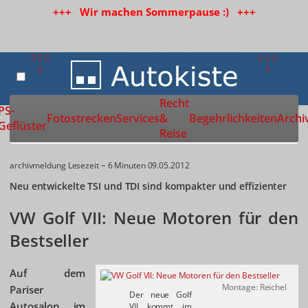
+++ Wir machen Sommerpause :) +++
Recht
Zur Startseite
PS-
Fotostrecken
Services
&
Begehrlichkeiten
Archi
Geflüster
Reise
archivmeldung
Lesezeit ~ 6 Minuten
09.05.2012
Neu entwickelte TSI und TDI sind kompakter und effizienter
VW Golf VII: Neue Motoren für den
Bestseller
Auf dem
Montage: Reichel
Pariser
Der neue Golf
Autosalon im
VII kommt im