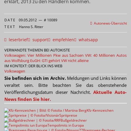
erklärt, 2013 zu den Händlern kommen.
DATE
09.05.2012
—
# 10089
Autonews-Übersicht
TEXT
Hanno S. Ritter
leserbrief
support
empfehlen
whatsapp
VERWANDTE THEMEN BEI AUTOKISTE
Volkswagen: Vier Millionen Pkw aus Sachsen
VW: 40 Millionen Autos
aus Wolfsburg
EuGH: GTI gehört VW nicht alleine
IM KONTEXT: DER BLICK INS WEB
Volkswagen
Sie befinden sich im Archiv.
Meldungen und Links können
veraltet sein. Bitte beachten Sie das obenstehende
Veröffentlichungsdatum dieser Nachricht.
Aktuelle Auto-
News finden Sie hier.
Kfz-Kennzeichen
Spritpreise
Bußgeldrechner
Tempolimits in Europa
Bremsweg-Rechner