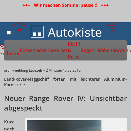
+++ Wir machen Sommerpause :) +++
Recht
Zur Startseite
PS-
Fotostrecken
Services
&
Begehrlichkeiten
Archi
Geflüster
Reise
archivmeldung
Lesezeit ~ 2 Minuten
15.08.2012
Land-Rover-Flaggschiff fortan mit leichterer Aluminium-
Karosserie
Neuer Range Rover IV: Unsichtbar
abgespeckt
Kurz
nach