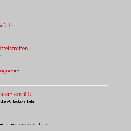
rfallen
ttelstreifen
r
igegeben
tein entfällt
recken-Urlaubsverkehr
 Tempoverstößen bis 365 Euro