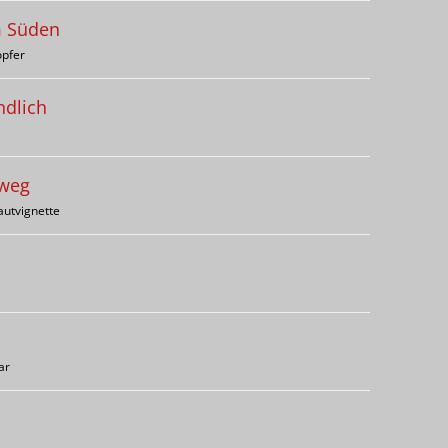
m Süden
opfer
ndlich
 weg
autvignette
ar