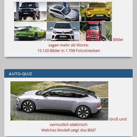
Bilder
sagen mehr als Worte
:
15.120 Bilder in 1.708 Fotostrecken
AUTO-QUIZ
Groß und
vermutlich elektrisch
Welches Modell zeigt das Bild?