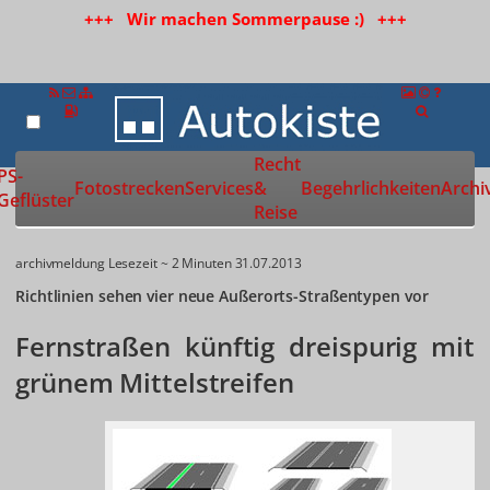
+++ Wir machen Sommerpause :) +++
Recht
Zur Startseite
PS-
Fotostrecken
Services
&
Begehrlichkeiten
Archi
Geflüster
Reise
archivmeldung
Lesezeit ~ 2 Minuten
31.07.2013
Richtlinien sehen vier neue Außerorts-Straßentypen vor
Fernstraßen künftig dreispurig mit
grünem Mittelstreifen