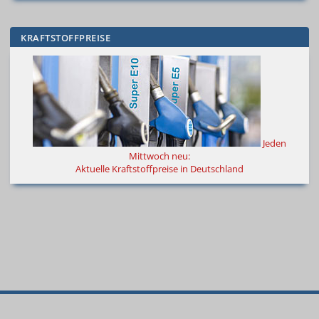
KRAFTSTOFFPREISE
Jeden
Mittwoch neu:
Aktuelle Kraftstoffpreise in Deutschland
© 2000
–
2026
Autokiste®
—
Alle
Neue
Spritpreise
Bestseller
Suche
Rechte vorbehalten
.
Autos