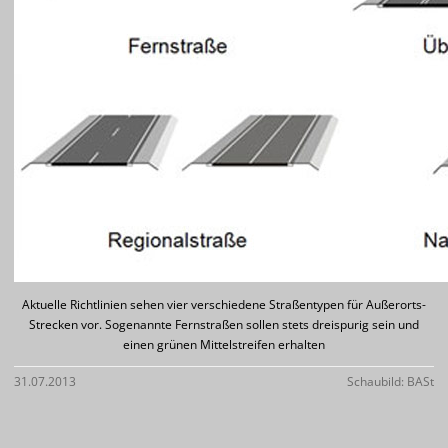
Aktuelle Richtlinien sehen vier verschiedene Straßentypen für Außerorts-
Strecken vor. Sogenannte Fernstraßen sollen stets dreispurig sein und
einen grünen Mittelstreifen erhalten
31.07.2013
Schaubild: BASt