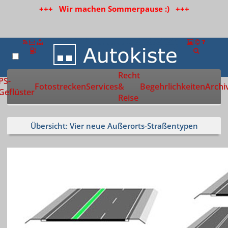
+++ Wir machen Sommerpause :) +++
Recht
Zur Startseite
PS-
Fotostrecken
Services
&
Begehrlichkeiten
Archi
Geflüster
Reise
Übersicht: Vier neue Außerorts-Straßentypen