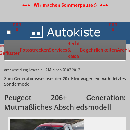
+++ Wir machen Sommerpause :) +++
Recht
Zur Startseite
PS-
Fotostrecken
Services
&
Begehrlichkeiten
Archi
Geflüster
Reise
archivmeldung
Lesezeit ~ 2 Minuten
20.02.2012
Zum Generationswechsel der 20x-Kleinwagen ein wohl letztes
Sondermodell
Peugeot 206+ Generation:
Mutmaßliches Abschiedsmodell