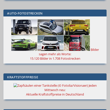
AUTO-FOTOSTRECKEN
Bilder
sagen mehr als Worte
:
15.120 Bilder in 1.708 Fotostrecken
KRAFTSTOFFPREISE
Jeden
Mittwoch neu:
Aktuelle Kraftstoffpreise in Deutschland