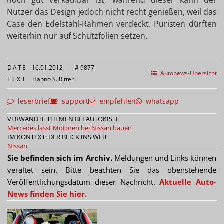
noch gut verkaufbar ist; während dieser kann der
Nutzer das Design jedoch nicht recht genießen, weil das
Case den Edelstahl-Rahmen verdeckt. Puristen dürften
weiterhin nur auf Schutzfolien setzen.
DATE
16.01.2012
—
# 9877
Autonews-Übersicht
TEXT
Hanno S. Ritter
leserbrief
support
empfehlen
whatsapp
VERWANDTE THEMEN BEI AUTOKISTE
Mercedes lässt Motoren bei Nissan bauen
IM KONTEXT: DER BLICK INS WEB
Nissan
Sie befinden sich im Archiv.
Meldungen und Links können
veraltet sein. Bitte beachten Sie das obenstehende
Veröffentlichungsdatum dieser Nachricht.
Aktuelle Auto-
News finden Sie hier.