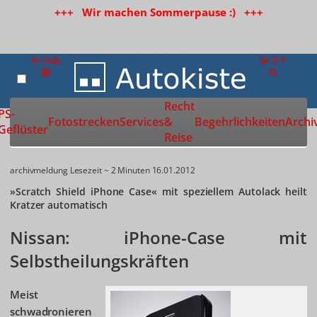
+++ Wir machen Sommerpause :) +++
Recht
Zur Startseite
PS-
Fotostrecken
Services
&
Begehrlichkeiten
Archi
Geflüster
Reise
archivmeldung
Lesezeit ~ 2 Minuten
16.01.2012
»Scratch Shield iPhone Case« mit speziellem Autolack heilt
Kratzer automatisch
Nissan: iPhone-Case mit
Selbstheilungskräften
Meist
schwadronieren