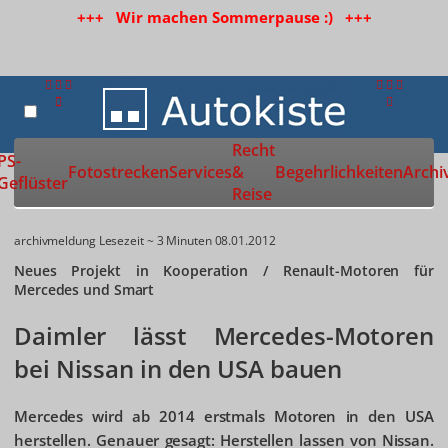
+++ Wir machen Sommerpause :) +++
Recht
Zur Startseite
PS-
Fotostrecken
Services
&
Begehrlichkeiten
Archi
Geflüster
Reise
archivmeldung
Lesezeit ~ 3 Minuten
08.01.2012
Neues Projekt in Kooperation / Renault-Motoren für
Mercedes und Smart
Daimler lässt Mercedes-Motoren
bei Nissan in den USA bauen
Mercedes wird ab 2014 erstmals Motoren in den USA
herstellen. Genauer gesagt: Herstellen lassen von Nissan.