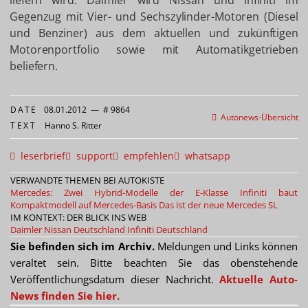
liefern wird. Daimler wird Nissan und Infiniti im
Gegenzug mit Vier- und Sechszylinder-Motoren (Diesel
und Benziner) aus dem aktuellen und zukünftigen
Motorenportfolio sowie mit Automatikgetrieben
beliefern.
DATE
08.01.2012
—
# 9864
Autonews-Übersicht
TEXT
Hanno S. Ritter
leserbrief
support
empfehlen
whatsapp
VERWANDTE THEMEN BEI AUTOKISTE
Mercedes: Zwei Hybrid-Modelle der E-Klasse
Infiniti baut
Kompaktmodell auf Mercedes-Basis
Das ist der neue Mercedes SL
IM KONTEXT: DER BLICK INS WEB
Daimler
Nissan Deutschland
Infiniti Deutschland
Sie befinden sich im Archiv.
Meldungen und Links können
veraltet sein. Bitte beachten Sie das obenstehende
Veröffentlichungsdatum dieser Nachricht.
Aktuelle Auto-
News finden Sie hier.