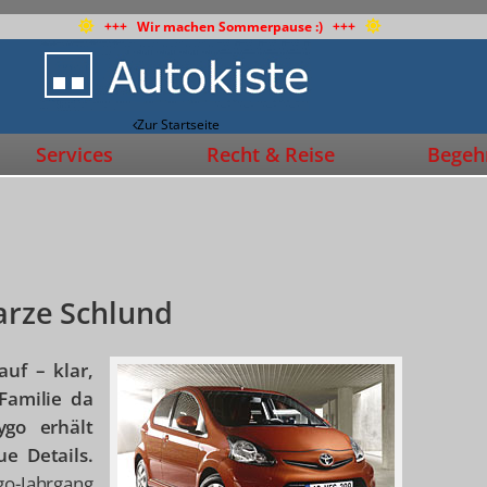
+++ Wir machen Sommerpause :) +++
Zur Startseite
Services
Recht & Reise
Begehr
arze Schlund
auf – klar,
Familie da
ygo erhält
ue Details.
o-Jahrgang