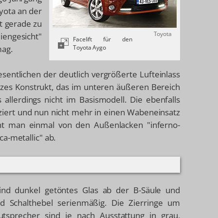
oyota an der
t gerade zu
Toyota
iengesicht"
Facelift für den
mag.
Toyota Aygo
esentlichen der deutlich vergrößerte Lufteinlass
rzes Konstrukt, das im unteren äußeren Bereich
 allerdings nicht im Basismodell. Die ebenfalls
ziert und nun nicht mehr in einen Wabeneinsatz
ieht man einmal von den Außenlacken "inferno-
a-metallic" ab.
sind dunkel getöntes Glas ab der B-Säule und
d Schalthebel serienmäßig. Die Zierringe um
tsprecher sind je nach Ausstattung in grau,