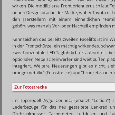
wirken. Die modifizierte Front orientiert sich laut T
neuen Designsprache der Marke, wobei Toyota nich
den Herstellern mit einem einheitlichen "Famil
gehört, was man als Vor- oder Nachteil empfinden 
Kennzeichen des bereits zweiten Facelifts ist im W
in der Frontschürze, ein mächtig wirkendes, schwa
zwei horizontale LED-Tagfahrlichter aufnimmt; dies
optionalen Nebelscheinwerfer sind weit außen plat
integriert. Weitere Neuerungen gibt es nicht, s
orange metallic" (Fotostrecke) und "bronzebraun mic
Zur Fotostrecke
Im Topmodell Aygo Connect (ersetzt "Edition") 
Lederbezüge für das neu gestaltete Lenkrad un
Drehzahlmesser, Tachometer, Luftdüsen und Lau