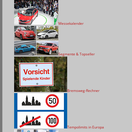
Messekalender
Segmente & Topseller
Bremsweg-Rechner
Tempolimits in Europa