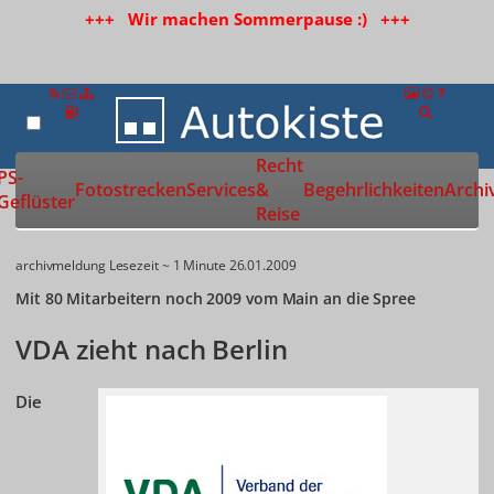
+++ Wir machen Sommerpause :) +++
Recht
Zur Startseite
PS-
Fotostrecken
Services
&
Begehrlichkeiten
Archi
Geflüster
Reise
archivmeldung
Lesezeit ~ 1 Minute
26.01.2009
Mit 80 Mitarbeitern noch 2009 vom Main an die Spree
VDA zieht nach Berlin
Die