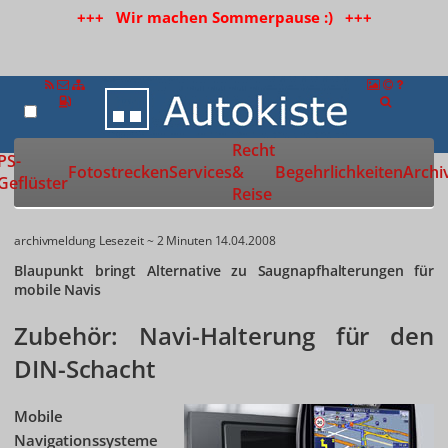
+++ Wir machen Sommerpause :) +++
Recht
Zur Startseite
PS-
Fotostrecken
Services
&
Begehrlichkeiten
Archi
Geflüster
Reise
archivmeldung
Lesezeit ~ 2 Minuten
14.04.2008
Blaupunkt bringt Alternative zu Saugnapfhalterungen für
mobile Navis
Zubehör: Navi-Halterung für den
DIN-Schacht
Mobile
Navigationssysteme