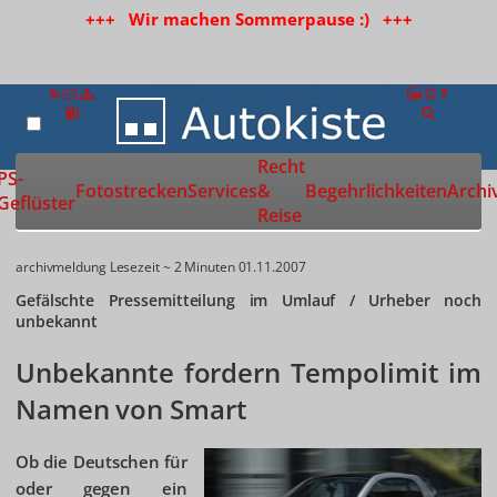
+++ Wir machen Sommerpause :) +++
Recht
Zur Startseite
PS-
Fotostrecken
Services
&
Begehrlichkeiten
Archi
Geflüster
Reise
archivmeldung
Lesezeit ~ 2 Minuten
01.11.2007
Gefälschte Pressemitteilung im Umlauf / Urheber noch
unbekannt
Unbekannte fordern Tempolimit im
Namen von Smart
Ob die Deutschen für
oder gegen ein