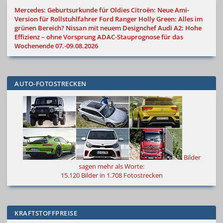
Mercedes: Geburtsurkunde für Oldies
Citroën: Neue Ami-
Version für Rollstuhlfahrer
Ford Ranger Holly Green: Alles im
grünen Bereich?
Nissan mit neuem Designchef
Audi A2: Hohe
Effizienz – ohne Vorsprung
ADAC-Stauprognose für das
Wochenende 07.-09.08.2026
AUTO-FOTOSTRECKEN
Bilder
sagen mehr als Worte
:
15.120 Bilder in 1.708 Fotostrecken
KRAFTSTOFFPREISE