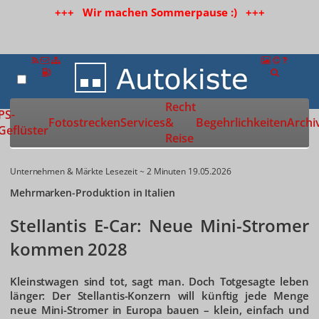
+++ Wir machen Sommerpause :) +++
Recht
Zur Startseite
PS-
Fotostrecken
Services
&
Begehrlichkeiten
Archi
Geflüster
Reise
Unternehmen & Märkte
Lesezeit ~ 2 Minuten
19.05.2026
Mehrmarken-Produktion in Italien
Stellantis E-Car: Neue Mini-Stromer
kommen 2028
Kleinstwagen sind tot, sagt man. Doch Totgesagte leben
länger: Der Stellantis-Konzern will künftig jede Menge
neue Mini-Stromer in Europa bauen – klein, einfach und