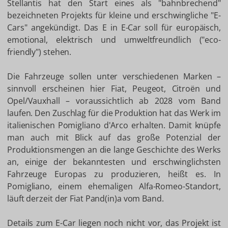
Stellantis hat den Start eines als "bahnbrechend"
bezeichneten Projekts für kleine und erschwingliche "E-
Cars" angekündigt. Das E in E-Car soll für europäisch,
emotional, elektrisch und umweltfreundlich ("eco-
friendly") stehen.
Die Fahrzeuge sollen unter verschiedenen Marken –
sinnvoll erscheinen hier Fiat, Peugeot, Citroën und
Opel/Vauxhall – voraussichtlich ab 2028 vom Band
laufen. Den Zuschlag für die Produktion hat das Werk im
italienischen Pomigliano d'Arco erhalten. Damit knüpfe
man auch mit Blick auf das große Potenzial der
Produktionsmengen an die lange Geschichte des Werks
an, einige der bekanntesten und erschwinglichsten
Fahrzeuge Europas zu produzieren, heißt es. In
Pomigliano, einem ehemaligen Alfa-Romeo-Standort,
läuft derzeit der Fiat Pand(in)a vom Band.
Details zum E-Car liegen noch nicht vor, das Projekt ist