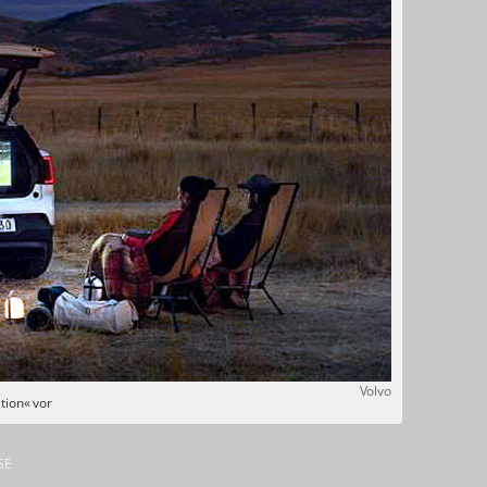
Volvo
tion« vor
GE