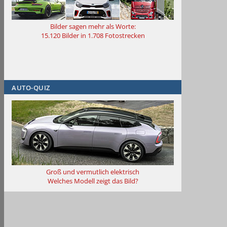
Bilder sagen mehr als Worte
:
15.120 Bilder in 1.708 Fotostrecken
AUTO-QUIZ
Groß und vermutlich elektrisch
Welches Modell zeigt das Bild?