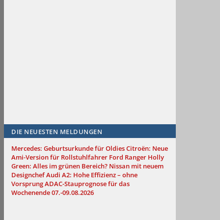
DIE NEUESTEN MELDUNGEN
Mercedes: Geburtsurkunde für Oldies
Citroën: Neue
Ami-Version für Rollstuhlfahrer
Ford Ranger Holly
Green: Alles im grünen Bereich?
Nissan mit neuem
Designchef
Audi A2: Hohe Effizienz – ohne
Vorsprung
ADAC-Stauprognose für das
Wochenende 07.-09.08.2026