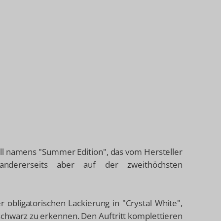
ll namens "Summer Edition", das vom Hersteller
 andererseits aber auf der zweithöchsten
 obligatorischen Lackierung in "Crystal White",
schwarz zu erkennen. Den Auftritt komplettieren