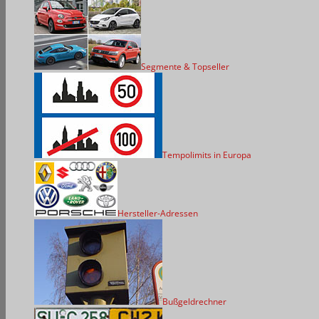
Segmente & Topseller
Tempolimits in Europa
Hersteller-Adressen
Bußgeldrechner