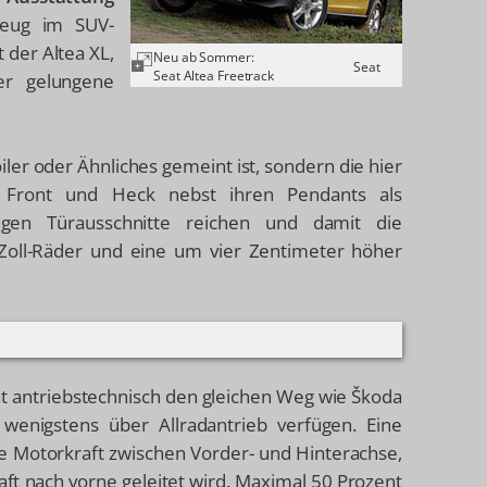
rzeug im SUV-
 der Altea XL,
Neu ab Sommer:
Seat
Seat Altea Freetrack
ger gelungene
oiler oder Ähnliches gemeint ist, sondern die hier
n Front und Heck nebst ihren Pendants als
iligen Türausschnitte reichen und damit die
oll-Räder und eine um vier Zentimeter höher
t antriebstechnisch den gleichen Weg wie Škoda
 wenigstens über Allradantrieb verfügen. Eine
ie Motorkraft zwischen Vorder- und Hinterachse,
aft nach vorne geleitet wird. Maximal 50 Prozent