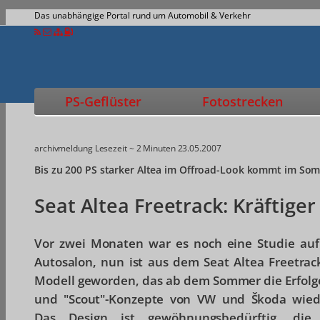
Das unabhängige Portal rund um Automobil & Verkehr
PS-Geflüster
Fotostrecken
archivmeldung
Lesezeit ~ 2 Minuten
23.05.2007
Bis zu 200 PS starker Altea im Offroad-Look kommt im So
Seat Altea Freetrack: Kräftiger
Vor zwei Monaten war es noch eine Studie au
Autosalon, nun ist aus dem Seat Altea Freetrack
Modell geworden, das ab dem Sommer die Erfolge
und "Scout"-Konzepte von VW und Škoda wiede
Das Design ist gewöhnungsbedürftig, die 