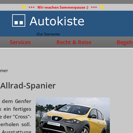
+++ Wir machen Sommerpause :) +++
Zur Startseite
Services
Recht & Reise
Begehr
mmer
 Allrad-Spanier
f dem Genfer
 ein fertiges
 der "Cross"-
rholen soll.
Ausstattung