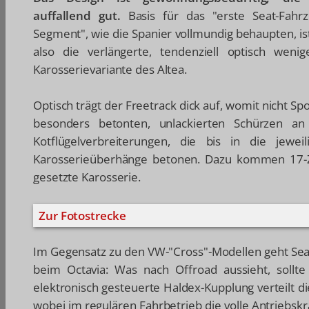
auffallend gut.
Basis für das "erste Seat-Fah
Segment", wie die Spanier vollmundig behaupten, ist
also die verlängerte, tendenziell optisch weni
Karosserievariante des Altea.
Optisch trägt der Freetrack dick auf, womit nicht Sp
besonders betonten, unlackierten Schürzen a
Kotflügelverbreiterungen, die bis in die jewe
Karosserieüberhänge betonen. Dazu kommen 17-Z
gesetzte Karosserie.
Zur Fotostrecke
Im Gegensatz zu den VW-"Cross"-Modellen geht Sea
beim Octavia: Was nach Offroad aussieht, sollte
elektronisch gesteuerte Haldex-Kupplung verteilt d
wobei im regulären Fahrbetrieb die volle Antriebskr