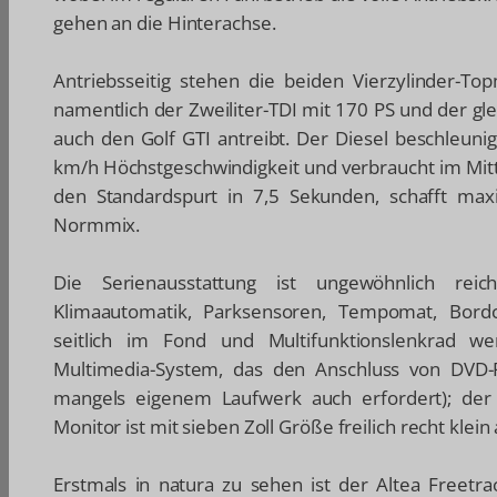
gehen an die Hinterachse.
Antriebsseitig stehen die beiden Vierzylinder-
namentlich der Zweiliter-TDI mit 170 PS und der gl
auch den Golf GTI antreibt. Der Diesel beschleuni
km/h Höchstgeschwindigkeit und verbraucht im Mittel
den Standardspurt in 7,5 Sekunden, schafft ma
Normmix.
Die Serienausstattung ist ungewöhnlich reich
Klimaautomatik, Parksensoren, Tempomat, Bordco
seitlich im Fond und Multifunktionslenkrad w
Multimedia-System, das den Anschluss von DVD-P
mangels eigenem Laufwerk auch erfordert); de
Monitor ist mit sieben Zoll Größe freilich recht klein
Erstmals in natura zu sehen ist der Altea Freetr