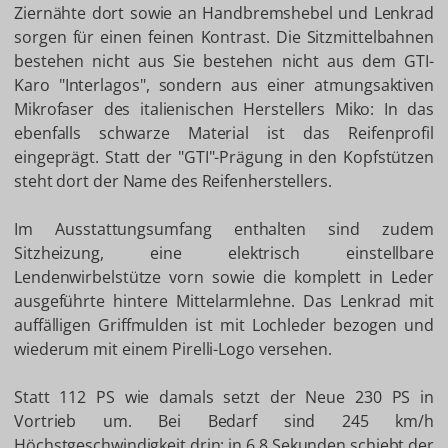
Ziernähte dort sowie an Handbremshebel und Lenkrad
sorgen für einen feinen Kontrast. Die Sitzmittelbahnen
bestehen nicht aus Sie bestehen nicht aus dem GTI-
Karo "Interlagos", sondern aus einer atmungsaktiven
Mikrofaser des italienischen Herstellers Miko: In das
ebenfalls schwarze Material ist das Reifenprofil
eingeprägt. Statt der "GTI"-Prägung in den Kopfstützen
steht dort der Name des Reifenherstellers.
Im Ausstattungsumfang enthalten sind zudem
Sitzheizung, eine elektrisch einstellbare
Lendenwirbelstütze vorn sowie die komplett in Leder
ausgeführte hintere Mittelarmlehne. Das Lenkrad mit
auffälligen Griffmulden ist mit Lochleder bezogen und
wiederum mit einem Pirelli-Logo versehen.
Statt 112 PS wie damals setzt der Neue 230 PS in
Vortrieb um. Bei Bedarf sind 245 km/h
Höchstgeschwindigkeit drin; in 6,8 Sekunden schiebt der