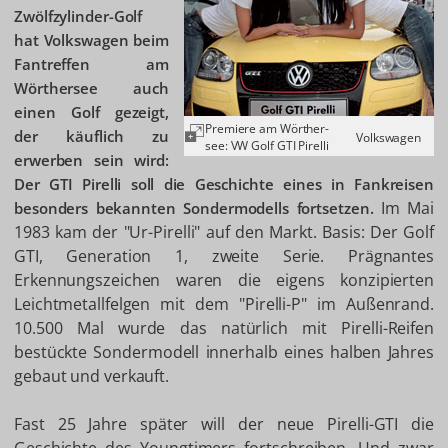
Zwölfzylinder-Golf
hat Volkswagen beim
Fantreffen am
Wörthersee auch
einen Golf gezeigt,
Premiere am Wörther-
der käuflich zu
Volkswagen
see: VW Golf GTI Pirelli
erwerben sein wird:
Der GTI Pirelli soll die Geschichte eines in Fankreisen
Im Mai
besonders bekannten Sondermodells fortsetzen.
1983 kam der "Ur-Pirelli" auf den Markt. Basis: Der Golf
GTI, Generation 1, zweite Serie. Prägnantes
Erkennungszeichen waren die eigens konzipierten
Leichtmetallfelgen mit dem "Pirelli-P" im Außenrand.
10.500 Mal wurde das natürlich mit Pirelli-Reifen
bestückte Sondermodell innerhalb eines halben Jahres
gebaut und verkauft.
Fast 25 Jahre später will der neue Pirelli-GTI die