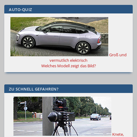
AUTO-QUIZ
Groß und
vermutlich elektrisch
Welches Modell zeigt das Bild?
ZU SCHNELL GEFAHREN?
Knete,