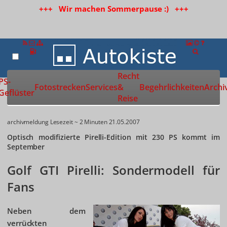
+++ Wir machen Sommerpause :) +++
Recht
Zur Startseite
PS-
Fotostrecken
Services
&
Begehrlichkeiten
Archi
Geflüster
Reise
archivmeldung
Lesezeit ~ 2 Minuten
21.05.2007
Optisch modifizierte Pirelli-Edition mit 230 PS kommt im
September
Golf GTI Pirelli: Sondermodell für
Fans
Neben dem
verrückten