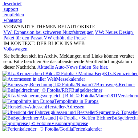
leserbrief
support
empfehlen
whatsapp
VERWANDTE THEMEN BEI AUTOKISTE
VW: Expansion bei schweren Nutzfahrzeugen
VW: Neues Design-
Paket für den Passat
VW erhöht die Preise
IM KONTEXT: DER BLICK INS WEB
Volkswagen
Sie befinden sich im Archiv.
Meldungen und Links können veraltet
sein. Bitte beachten Sie das obenstehende Veröffentlichungsdatum
dieser Nachricht.
Aktuelle Auto-News finden Sie hier.
Kfz-Kennzeiche
Messekalender
Bremsweg-Rechner
Bußgeldrechner
Versicher
Tempolimits in Europa
Hersteller-Adressen
Segmente & Topselle
Bußgeldrechn
Spritpreise
Ferienkalender