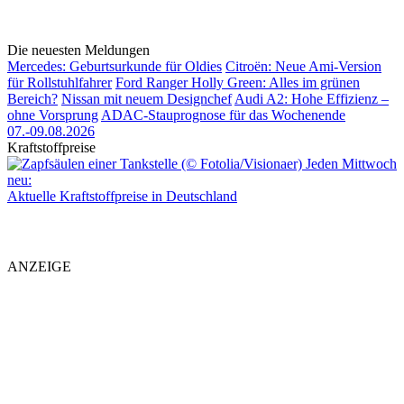
Die neuesten Meldungen
Mercedes: Geburtsurkunde für Oldies
Citroën: Neue Ami-Version
für Rollstuhlfahrer
Ford Ranger Holly Green: Alles im grünen
Bereich?
Nissan mit neuem Designchef
Audi A2: Hohe Effizienz –
ohne Vorsprung
ADAC-Stauprognose für das Wochenende
07.-09.08.2026
Kraftstoffpreise
Jeden Mittwoch
neu:
Aktuelle Kraftstoffpreise in Deutschland
ANZEIGE