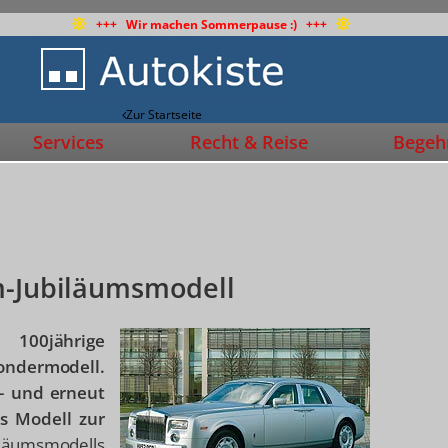
+++ Wir machen Sommerpause :) +++
Zur Startseite
Services
Recht & Reise
Begehr
m-Jubiläumsmodell
100jährige
ondermodell.
– und erneut
es Modell zur
iläumsmodells