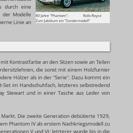
s durch eine
l der Modelle
80 Jahre "Phantom":
Rolls-Royce
Zum Jubiläum ein "Sondermodell"
berne Linie an
mit Kontrastfarbe an den Sitzen sowie an Teilen
rdersitzlehnen, die sonst mit einem Holzfurnier
ndere Hölzer als in der "Serie". Dazu kommt ein
t-Set im Handschuhfach, letzteres selbstredend
way Stewart und in einer Tasche aus Leder von
arkt. Die zweite Generation debütierte 1929,
 dem Phantom IV als erstem Nachkriegsmodell zu
erationen V und VI; letzterer wurde bis in die