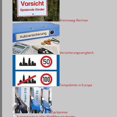
Bremsweg-Rechner
Versicherungsvergleich
Tempolimits in Europa
Spritpreise
Messekalender