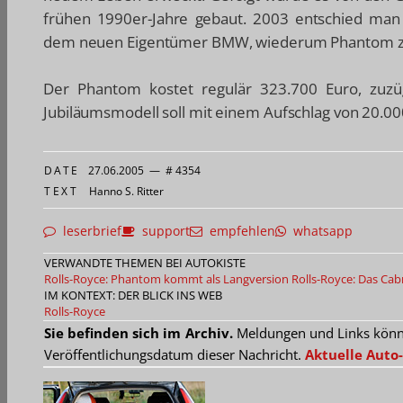
frühen 1990er-Jahre gebaut. 2003 entschied man 
dem neuen Eigentümer BMW, wiederum Phantom z
Der Phantom kostet regulär 323.700 Euro, zuzüg
Jubiläumsmodell soll mit einem Aufschlag von 20.00
DATE
27.06.2005
—
# 4354
TEXT
Hanno S. Ritter
leserbrief
support
empfehlen
whatsapp
VERWANDTE THEMEN BEI AUTOKISTE
Rolls-Royce: Phantom kommt als Langversion
Rolls-Royce: Das Cab
IM KONTEXT: DER BLICK INS WEB
Rolls-Royce
Sie befinden sich im Archiv.
Meldungen und Links können
Veröffentlichungsdatum dieser Nachricht.
Aktuelle Auto-