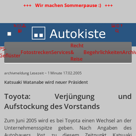
+++ Wir machen Sommerpause :) +++
Recht
Zur Startseite
PS-
Fotostrecken
Services
&
Begehrlichkeiten
Archi
Geflüster
Reise
archivmeldung
Lesezeit ~ 1 Minute
17.02.2005
Katsuaki Watanabe wird neuer Präsident
Toyota: Verjüngung und
Aufstockung des Vorstands
Zum Juni 2005 wird es bei Toyota einen Wechsel an der
Unternehmensspitze geben. Nach Angaben des
Autobauers löst zu diesem Zeitpunkt Katsuaki