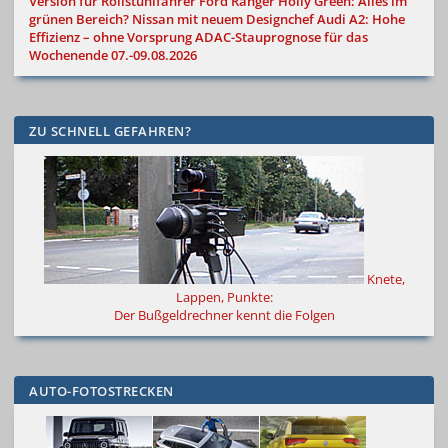
Version für Rollstuhlfahrer
Ford Ranger Holly Green: Alles im
grünen Bereich?
Nissan mit neuem Designchef
Audi A2: Hohe
Effizienz – ohne Vorsprung
ADAC-Stauprognose für das
Wochenende 07.-09.08.2026
ZU SCHNELL GEFAHREN?
Knete,
Lappen, Punkte:
Der Bußgeldrechner kennt die Folgen
AUTO-FOTOSTRECKEN