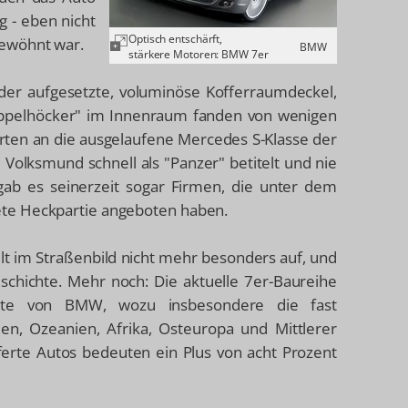
g - eben nicht
Optisch entschärft,
gewöhnt war.
BMW
stärkere Motoren: BMW 7er
der aufgesetzte, voluminöse Kofferraumdeckel,
ppelhöcker" im Innenraum fanden von wenigen
en an die ausgelaufene Mercedes S-Klasse der
Volksmund schnell als "Panzer" betitelt und nie
 gab es seinerzeit sogar Firmen, die unter dem
ete Heckpartie angeboten haben.
lt im Straßenbild nicht mehr besonders auf, und
schichte. Mehr noch: Die aktuelle 7er-Baureihe
ichte von BMW, wozu insbesondere die fast
en, Ozeanien, Afrika, Osteuropa und Mittlerer
erte Autos bedeuten ein Plus von acht Prozent