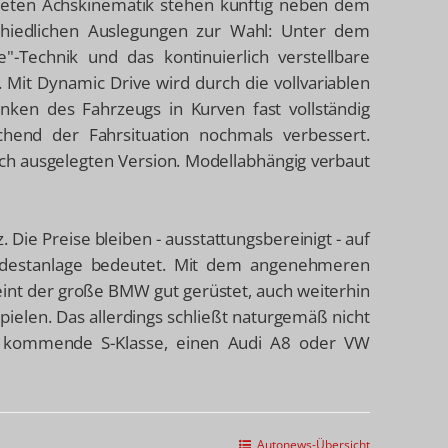
iteten Achskinematik stehen künftig neben dem
chiedlichen Auslegungen zur Wahl: Unter dem
-Technik und das kontinuierlich verstellbare
it Dynamic Drive wird durch die vollvariablen
nken des Fahrzeugs in Kurven fast vollständig
chend der Fahrsituation nochmals verbessert.
lich ausgelegten Version. Modellabhängig verbaut
Die Preise bleiben - ausstattungsbereinigt - auf
ndestanlage bedeutet. Mit dem angenehmeren
heint der große BMW gut gerüstet, auch weiterhin
ielen. Das allerdings schließt naturgemäß nicht
er kommende S-Klasse, einen Audi A8 oder VW
Autonews-Übersicht