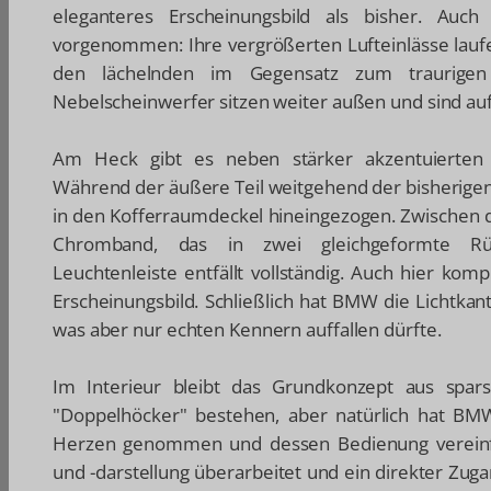
eleganteres Erscheinungsbild als bisher. Auc
vorgenommen: Ihre vergrößerten Lufteinlässe lau
den lächelnden im Gegensatz zum traurigen 
Nebelscheinwerfer sitzen weiter außen und sind auffä
Am Heck gibt es neben stärker akzentuierten F
Während der äußere Teil weitgehend der bisherigen L
in den Kofferraumdeckel hineingezogen. Zwischen d
Chromband, das in zwei gleichgeformte Rüc
Leuchtenleiste entfällt vollständig. Auch hier ko
Erscheinungsbild. Schließlich hat BMW die Lichtkan
was aber nur echten Kennern auffallen dürfte.
Im Interieur bleibt das Grundkonzept aus spars
"Doppelhöcker" bestehen, aber natürlich hat BMW 
Herzen genommen und dessen Bedienung vereinf
und -darstellung überarbeitet und ein direkter Zug