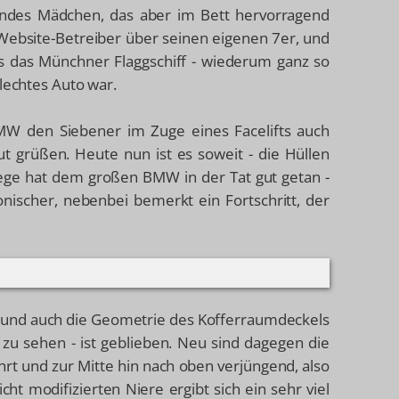
hendes Mädchen, das aber im Bett hervorragend
r Website-Betreiber über seinen eigenen 7er, und
ss das Münchner Flaggschiff - wiederum ganz so
hlechtes Auto war.
BMW den Siebener im Zuge eines Facelifts auch
ut grüßen. Heute nun ist es soweit - die Hüllen
flege hat dem großen BMW in der Tat gut getan -
onischer, nebenbei bemerkt ein Fortschritt, der
en und auch die Geometrie des Kofferraumdeckels
 zu sehen - ist geblieben. Neu sind dagegen die
hrt und zur Mitte hin nach oben verjüngend, also
t modifizierten Niere ergibt sich ein sehr viel