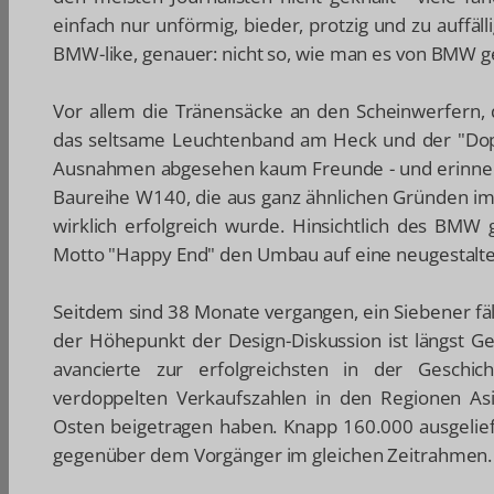
einfach nur unförmig, bieder, protzig und zu auffälli
BMW-like, genauer: nicht so, wie man es von BMW 
Vor allem die Tränensäcke an den Scheinwerfern, 
das seltsame Leuchtenband am Heck und der "Do
Ausnahmen abgesehen kaum Freunde - und erinnert
Baureihe W140, die aus ganz ähnlichen Gründen im 
wirklich erfolgreich wurde. Hinsichtlich des BMW
Motto "Happy End" den Umbau auf eine neugestalt
Seitdem sind 38 Monate vergangen, ein Siebener fäl
der Höhepunkt der Design-Diskussion ist längst Ge
avancierte zur erfolgreichsten in der Gesch
verdoppelten Verkaufszahlen in den Regionen Asi
Osten beigetragen haben. Knapp 160.000 ausgelief
gegenüber dem Vorgänger im gleichen Zeitrahmen.