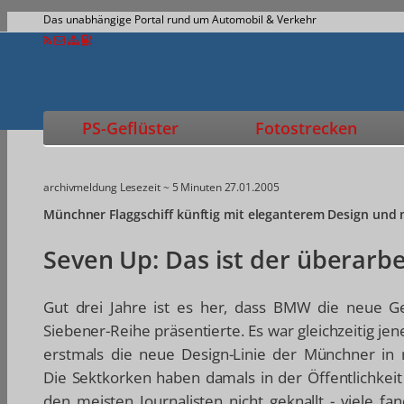
Das unabhängige Portal rund um Automobil & Verkehr
PS-Geflüster
Fotostrecken
archivmeldung
Lesezeit ~ 5 Minuten
27.01.2005
Münchner Flaggschiff künftig mit eleganterem Design und
Seven Up: Das ist der überar
Gut drei Jahre ist es her, dass BMW die neue G
Siebener-Reihe präsentierte. Es war gleichzeitig jen
erstmals die neue Design-Linie der Münchner in n
Die Sektkorken haben damals in der Öffentlichkeit
den meisten Journalisten nicht geknallt - viele f