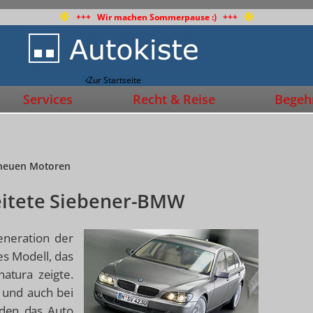
+++ Wir machen Sommerpause :) +++
Zur Startseite
Services
Recht & Reise
Begehr
 neuen Motoren
beitete Siebener-BMW
eneration der
es Modell, das
atura zeigte.
 und auch bei
anden das Auto