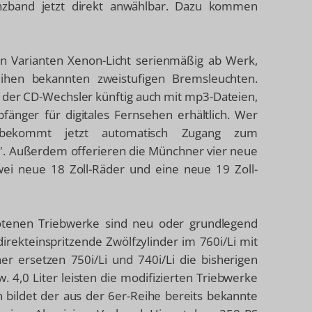
nzband jetzt direkt anwählbar. Dazu kommen
len Varianten Xenon-Licht serienmäßig ab Werk,
eihen bekannten zweistufigen Bremsleuchten.
ch der CD-Wechsler künftig auch mit mp3-Dateien,
fänger für digitales Fernsehen erhältlich. Wer
, bekommt jetzt automatisch Zugang zum
". Außerdem offerieren die Münchner vier neue
wei neue 18 Zoll-Räder und eine neue 19 Zoll-
botenen Triebwerke sind neu oder grundlegend
direkteinspritzende Zwölfzylinder im 760i/Li mit
er ersetzen 750i/Li und 740i/Li die bisherigen
 4,0 Liter leisten die modifizierten Triebwerke
 bildet der aus der 6er-Reihe bereits bekannte