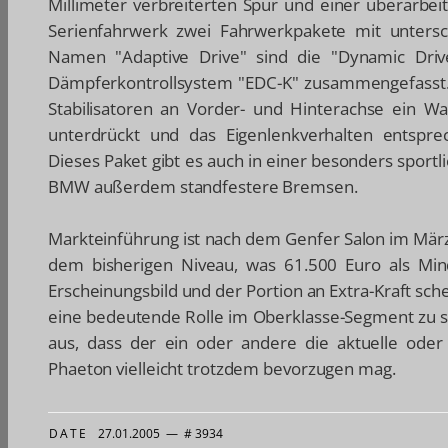
Millimeter verbreiterten Spur und einer überarbe
Serienfahrwerk zwei Fahrwerkpakete mit unters
Namen "Adaptive Drive" sind die "Dynamic Drive"
Dämpferkontrollsystem "EDC-K" zusammengefasst. M
Stabilisatoren an Vorder- und Hinterachse ein Wa
unterdrückt und das Eigenlenkverhalten entspre
Dieses Paket gibt es auch in einer besonders sport
BMW außerdem standfestere Bremsen.
Markteinführung ist nach dem Genfer Salon im März. 
dem bisherigen Niveau, was 61.500 Euro als Mi
Erscheinungsbild und der Portion an Extra-Kraft sc
eine bedeutende Rolle im Oberklasse-Segment zu sp
aus, dass der ein oder andere die aktuelle od
Phaeton vielleicht trotzdem bevorzugen mag.
DATE
27.01.2005
—
# 3934