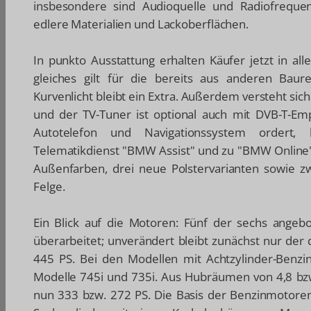
insbesondere sind Audioquelle und Radiofreque
edlere Materialien und Lackoberflächen.
In punkto Ausstattung erhalten Käufer jetzt in al
gleiches gilt für die bereits aus anderen Baur
Kurvenlicht bleibt ein Extra. Außerdem versteht si
und der TV-Tuner ist optional auch mit DVB-T-Emp
Autotelefon und Navigationssystem ordert
Telematikdienst "BMW Assist" und zu "BMW Online
Außenfarben, drei neue Polstervarianten sowie z
Felge.
Ein Blick auf die Motoren: Fünf der sechs ange
überarbeitet; unverändert bleibt zunächst nur der 
445 PS. Bei den Modellen mit Achtzylinder-Benzin
Modelle 745i und 735i. Aus Hubräumen von 4,8 bzw.
nun 333 bzw. 272 PS. Die Basis der Benzinmotoren