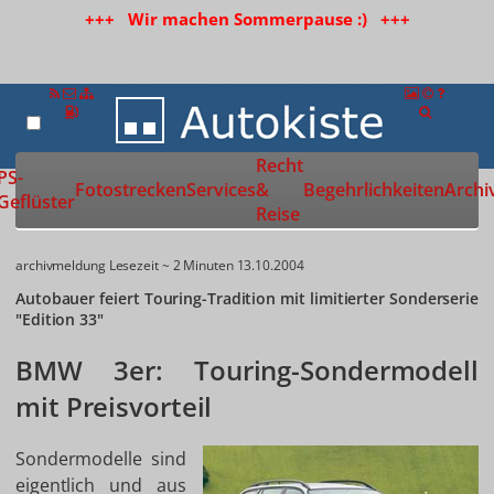
+++ Wir machen Sommerpause :) +++
Recht
Zur Startseite
PS-
Fotostrecken
Services
&
Begehrlichkeiten
Archi
Geflüster
Reise
archivmeldung
Lesezeit ~ 2 Minuten
13.10.2004
Autobauer feiert Touring-Tradition mit limitierter Sonderserie
"Edition 33"
BMW 3er: Touring-Sondermodell
mit Preisvorteil
Sondermodelle sind
eigentlich und aus