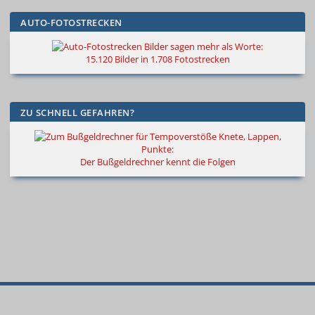
AUTO-FOTOSTRECKEN
Bilder sagen mehr als Worte
:
15.120 Bilder in 1.708 Fotostrecken
ZU SCHNELL GEFAHREN?
Knete, Lappen,
Punkte:
Der Bußgeldrechner kennt die Folgen
© 2000
–
2026
Autokiste®
—
Alle
Neue
Spritpreise
Bestseller
Suche
Rechte vorbehalten
.
Autos