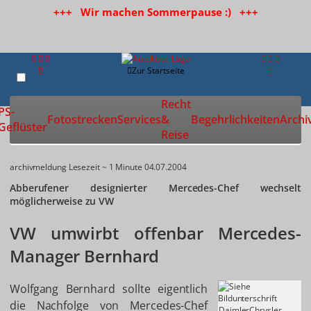
+++ Wir machen Sommerpause :) +++
Zur Startseite
Recht
PS-
Fotostrecken
Services
&
Begehrlichkeiten
Archi
Geflüster
Reise
archivmeldung
Lesezeit ~ 1 Minute
04.07.2004
Abberufener designierter Mercedes-Chef wechselt
möglicherweise zu VW
VW umwirbt offenbar Mercedes-
Manager Bernhard
Wolfgang Bernhard sollte eigentlich
die Nachfolge von Mercedes-Chef
DaimlerChrysler