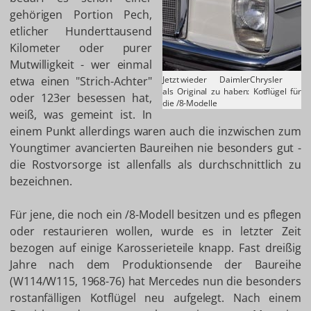
gehörigen Portion Pech,
etlicher Hunderttausend
Kilometer oder purer
Mutwilligkeit - wer einmal
etwa einen "Strich-Achter"
Jetzt wieder
DaimlerChrysler
als Original zu haben: Kotflügel für
oder 123er besessen hat,
die /8-Modelle
weiß, was gemeint ist. In
einem Punkt allerdings waren auch die inzwischen zum
Youngtimer avancierten Baureihen nie besonders gut -
die Rostvorsorge ist allenfalls als durchschnittlich zu
bezeichnen.
Für jene, die noch ein /8-Modell besitzen und es pflegen
oder restaurieren wollen, wurde es in letzter Zeit
bezogen auf einige Karosserieteile knapp. Fast dreißig
Jahre nach dem Produktionsende der Baureihe
(W114/W115, 1968-76) hat Mercedes nun die besonders
rostanfälligen Kotflügel neu aufgelegt. Nach einem